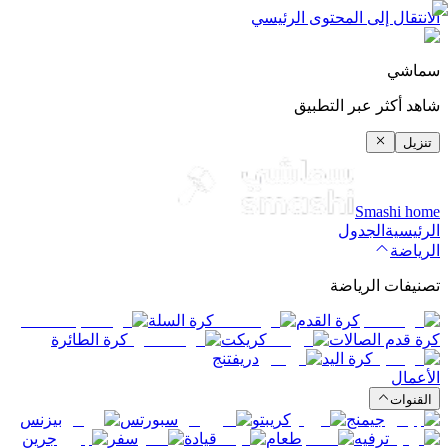
الانتقال إلى المحتوى الرئيسي
سماشي
شاهد أكثر عبر التطبيق
تنزيل
Smashi home
الرئيسية
الجدول
الرياضة
تصنيفات الرياضة
كرة القدم
كرة السلة
كرة قدم الصالات
كريكت
كرة الطائرة
كرة اليد
دريفتنج
الأعمال
القنوات
جيمنج
كريبتو
سبورتس
بيزنس
ترفيه
طعام
قيادة
سفر
جرين