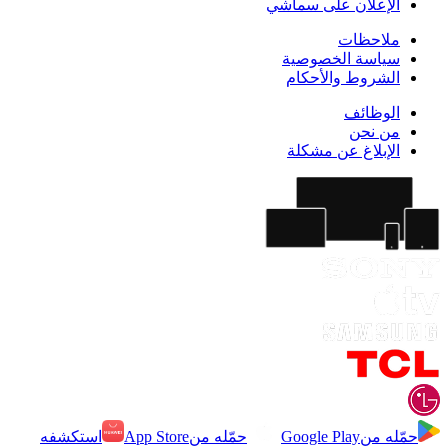
الإعلان على سماشي
ملاحظات
سياسة الخصوصية
الشروط والأحكام
الوظائف
من نحن
الإبلاغ عن مشكلة
حمّله من
Google Play
حمّله من
App Store
استكشفه