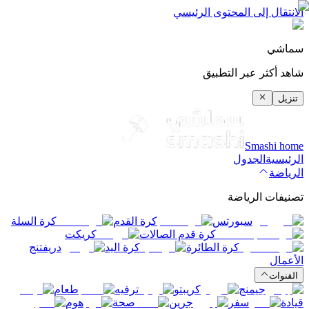
الانتقال إلى المحتوى الرئيسي
سماشي
شاهد أكثر عبر التطبيق
تنزيل
Smashi home
الرئيسية
الجدول
الرياضة
تصنيفات الرياضة
سبورتس
كرة القدم
كرة السلة
كرة قدم الصالات
كريكت
كرة الطائرة
كرة اليد
دريفتنج
الأعمال
القنوات
جيمنج
كريبتو
ترفيه
طعام
قيادة
سفر
جرين
صحة
هوم