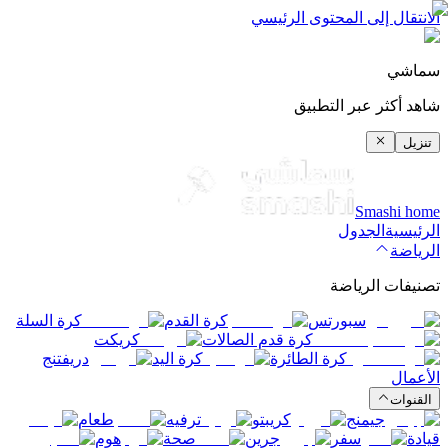
الانتقال إلى المحتوى الرئيسي
سماشي
شاهد أكثر عبر التطبيق
تنزيل
Smashi home
الرئيسية
الجدول
الرياضة
تصنيفات الرياضة
سبورتس
كرة القدم
كرة السلة
كرة قدم الصالات
كريكت
كرة الطائرة
كرة اليد
دريفتنج
الأعمال
القنوات
جيمنج
كريبتو
ترفيه
طعام
قيادة
سفر
جرين
صحة
هوم