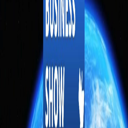
Mubadala in Africa, Syria Tourism & IHC Profits
سماشي بيزنس شو
•
قبل 3 أيام
Saudi Arabia Buys EA, Telegram Row & Satish Sanpal
سماشي بيزنس شو
•
قبل 4 أيام
Pavel Durov, Trump's Gaza Plan & Saudi Vision 2030
سماشي بيزنس شو
•
قبل أسبوع واحد