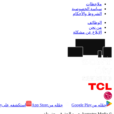
ملاحظات
سياسة الخصوصية
الشروط والأحكام
الوظائف
من نحن
الإبلاغ عن مشكلة
حمّله من
Google Play
حمّله من
App Store
استكشفه على
ry
©
Augustus Media جميع الحقوق محفوظة