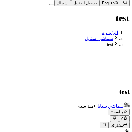
English
تسجيل الدخول
اشتراك
test
الرئيسية
سماشي ستايل
test
test
سماشي ستايل
•
منذ سنة
متابعة
0
مشاركة