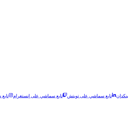
نكدإن
تابع سماشي على تويتش
تابع سماشي على إنستغرام
تابع