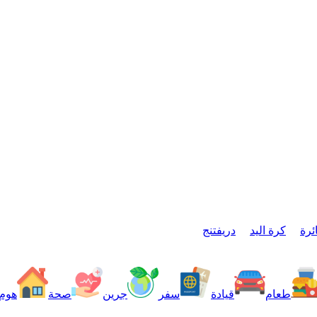
ئرة
كرة اليد
دريفتنج
طعام
قيادة
سفر
جرين
صحة
هوم