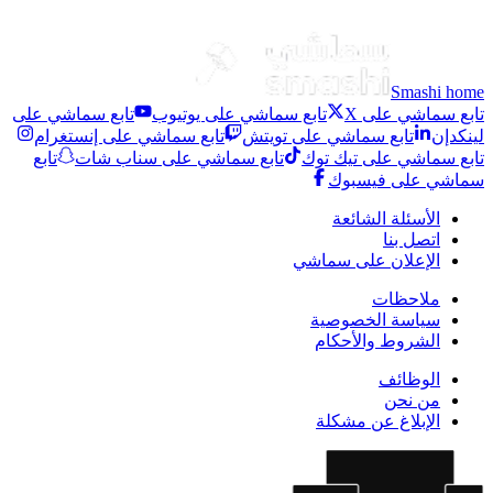
Smashi home
تابع سماشي على X
تابع سماشي على يوتيوب
تابع سماشي على
لينكدإن
تابع سماشي على تويتش
تابع سماشي على إنستغرام
تابع سماشي على تيك توك
تابع سماشي على سناب شات
تابع
سماشي على فيسبوك
الأسئلة الشائعة
اتصل بنا
الإعلان على سماشي
ملاحظات
سياسة الخصوصية
الشروط والأحكام
الوظائف
من نحن
الإبلاغ عن مشكلة