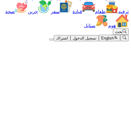
ترفيه
طعام
قيادة
سفر
جرين
صحة
هوم
ستايل
بحث
English
تسجيل الدخول
اشتراك