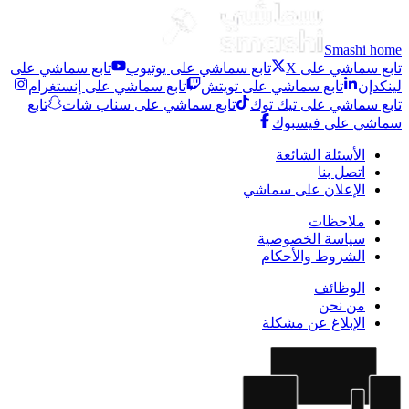
Smashi home
تابع سماشي على X
تابع سماشي على يوتيوب
تابع سماشي على
لينكدإن
تابع سماشي على تويتش
تابع سماشي على إنستغرام
تابع سماشي على تيك توك
تابع سماشي على سناب شات
تابع
سماشي على فيسبوك
الأسئلة الشائعة
اتصل بنا
الإعلان على سماشي
ملاحظات
سياسة الخصوصية
الشروط والأحكام
الوظائف
من نحن
الإبلاغ عن مشكلة