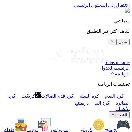
الانتقال إلى المحتوى الرئيسي
سماشي
شاهد أكثر عبر التطبيق
تنزيل
Smashi home
الرئيسية
الجدول
الرياضة
تصنيفات الرياضة
كرة القدم
كرة السلة
كرة قدم الصالات
كريكت
كرة
الطائرة
كرة اليد
دريفتنج
الأعمال
القنوات
جيمنج
كريبتو
سبورتس
ترفيه
طعام