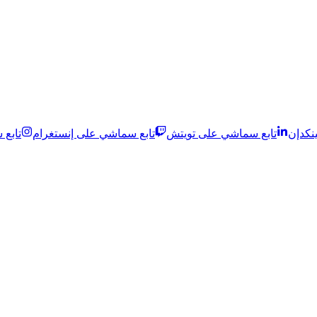
نكدإن
تابع سماشي على تويتش
تابع سماشي على إنستغرام
تابع