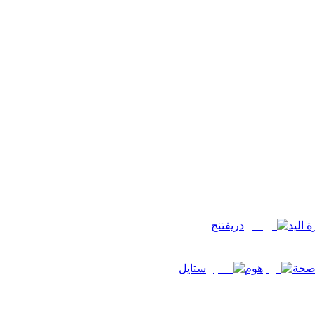
 اليد
دريفتنج
حة
هوم
ستايل