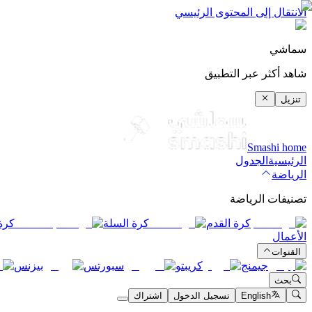
الانتقال إلى المحتوى الرئيسي
سماشي
شاهد أكثر عبر التطبيق
تنزيل
Smashi home
الرئيسية
الجدول
الرياضة
تصنيفات الرياضة
كرة القدم
كرة السلة
كرة
الأعمال
القنوات
جيمنج
كريبتو
سبورتس
بيزنس
بحث
English
تسجيل الدخول
اشتراك