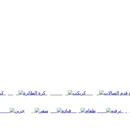
 قدم الصالات
كريكت
كرة الطائرة
كرة
ترفيه
طعام
قيادة
سفر
جرين
ص