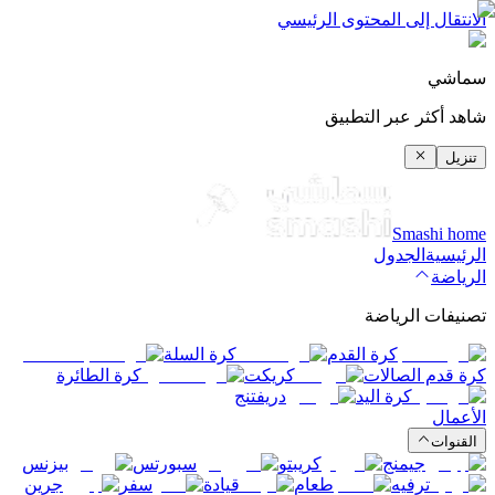
الانتقال إلى المحتوى الرئيسي
سماشي
شاهد أكثر عبر التطبيق
تنزيل
Smashi home
الرئيسية
الجدول
الرياضة
تصنيفات الرياضة
كرة القدم
كرة السلة
كرة قدم الصالات
كريكت
كرة الطائرة
كرة اليد
دريفتنج
الأعمال
القنوات
جيمنج
كريبتو
سبورتس
بيزنس
ترفيه
طعام
قيادة
سفر
جرين