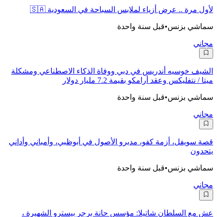
لأول مرة .. عرض أزياء لملابس السباحة في السعودية 🇸🇦
سماشي بزنس
•
قبل سنة واحدة
مجاني
الشيف خوسيه أندريس في دبي ووفاة الذكاء الاصطناعي ومشكلة
ميتا / نتفليكس وعقد أرامكو بقيمة 7.2 مليار دولار
سماشي بزنس
•
قبل سنة واحدة
مجاني
قصة سويفل، أزمة كفو، مديرو الأصول في أبوظبي، وأمباني وأداني
يتحدون
سماشي بزنس
•
قبل سنة واحدة
مجاني
عش مع السلطان شاتيلا: مؤسس حانة برجر بيسترو الشهيرة ،