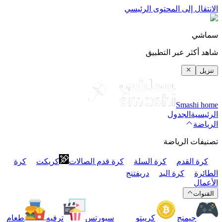
الانتقال إلى المحتوى الرئيسي
سماشي
شاهد أكثر عبر التطبيق
تنزيل
Smashi home
الرئيسية
الجدول
الرياضة
تصنيفات الرياضة
كرة القدم
كرة السلة
كرة قدم الصالات
كريكت
كرة
الطائرة
كرة اليد
دريفتنج
الأعمال
القنوات
جيمنج
كريبتو
سبورتس
ترفيه
طعام