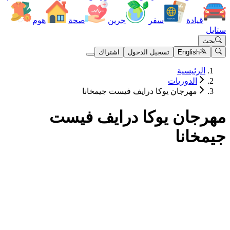
قيادة
سفر
جرين
صحة
هوم
ستايل
بحث
English
تسجيل الدخول
اشتراك
الرئيسية
الدوريات
مهرجان يوكا درايف فيست جيمخانا
مهرجان يوكا درايف فيست
جيمخانا
المباريات