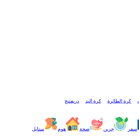
كرة الطائرة
كرة اليد
دريفتنج
سفر
جرين
صحة
هوم
ستايل