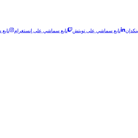
نكدإن
تابع سماشي على تويتش
تابع سماشي على إنستغرام
تابع