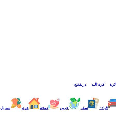
ئرة
كرة اليد
دريفتنج
قيادة
سفر
جرين
صحة
هوم
ستايل